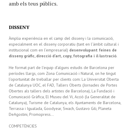
amb els teus públics.
DISSENY
Àmplia experiència en el camp del disseny
i la comunicació,
especialment en el disseny corporatiu
(tant en l’àmbit cultural i
institucional com en l’empresarial)
desenvolupant feines de
disseny gràfic, direcció d’art, copy, fotografia i il·lustració
.
He format part de l’equip d’alguns estudis de Barcelona per
períodes llargs, com Zona Comunicació i Natural, on he tingut
l’oportunitat de treballar per clients com: La Universitat Oberta
de Catalunya UOC, el FAD, Tallers Oberts (Jornades de Portes
Obertes als tallers dels artistes de Barcelona), La Fundació i
Comunicació Gràfica, El Museu del Vi, Acció (la Generalitat de
Catalunya), Turisme de Catalunya, els Ajuntaments de Barcelona,
Terrassa i Igualada, Goodyear, Swach, Gustavo Gili, Planeta
DeAgostini, Promopress…
COMPETÈNCIES