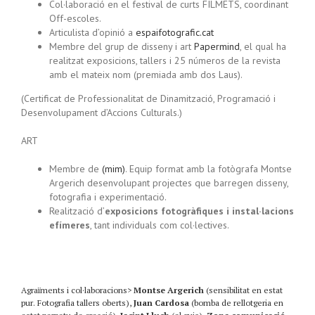
Col·laboració en el festival de curts FILMETS, coordinant
Off-escoles.
Articulista d’opinió a
espaifotografic.cat
Membre del grup de disseny i art
Papermind
, el qual ha
realitzat exposicions, tallers i 25 números de la revista
amb el mateix nom (premiada amb dos Laus).
(Certificat de Professionalitat de Dinamització, Programació i
Desenvolupament d’Accions Culturals.)
ART
Membre de
(mim)
. Equip format amb la fotògrafa Montse
Argerich desenvolupant projectes que barregen disseny,
fotografia i experimentació.
Realització d’
exposicions fotogràfiques i instal·lacions
efímeres
, tant individuals com col·lectives.
Agraïments i col·laboracions>
Montse Argerich
(sensibilitat en estat
pur. Fotografia tallers oberts),
Juan Cardosa
(bomba de rellotgeria en