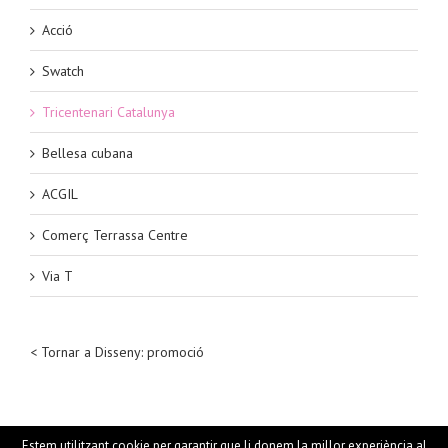
Acció
Swatch
Tricentenari Catalunya
Bellesa cubana
ACGIL
Comerç Terrassa Centre
Via T
< Tornar a Disseny: promoció
Estem utilitzant cookie per garantir que li donem la millor experiència al