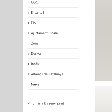
UOC
Encants I
FIA
Ajuntament Escala
Zona
Deriva
Inofix
Albergs de Catalunya
Nieva
< Tornar a Disseny: print