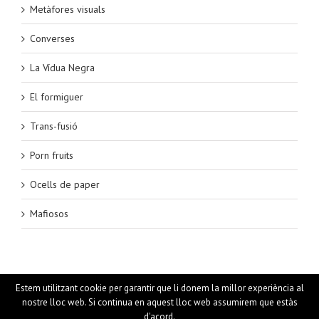
Metàfores visuals
Converses
La Vídua Negra
El formiguer
Trans-fusió
Porn fruits
Ocells de paper
Mafiosos
Estem utilitzant cookie per garantir que li donem la millor experiència al
nostre lloc web. Si continua en aquest lloc web assumirem que estàs
Merce Rocadembosch Rokins | All Rights Reserved |
d'acord.